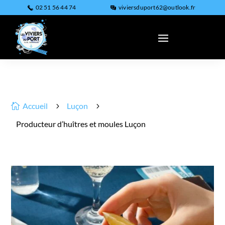
02 51 56 44 74
viviersduport62@outlook.fr
Accueil
Luçon

5
5
Producteur d’huîtres et moules Luçon