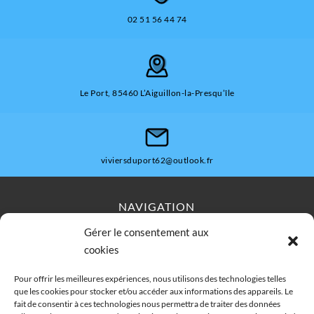
02 51 56 44 74
Le Port, 85460 L’Aiguillon-la-Presqu’île
viviersduport62@outlook.fr
NAVIGATION
Gérer le consentement aux
Accueil
Contact
Plan du site
cookies
Secteurs
Mentions légales
Pour offrir les meilleures expériences, nous utilisons des technologies telles
que les cookies pour stocker et/ou accéder aux informations des appareils. Le
fait de consentir à ces technologies nous permettra de traiter des données