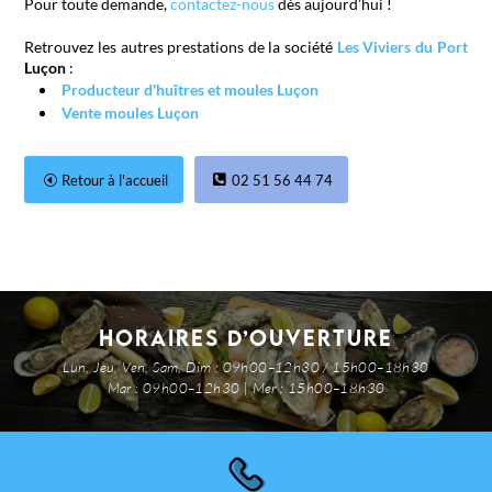
Pour toute demande,
contactez-nous
dès aujourd’hui !
Retrouvez les autres prestations de la société
Les Viviers du Port
Luçon
:
Producteur d'huîtres et moules Luçon
Vente moules Luçon
Retour à l'accueil
02 51 56 44 74
Horaires d’ouverture
Lun, Jeu, Ven, Sam, Dim : 09h00–12h30 / 15h00–18h30
Mar : 09h00–12h30 | Mer : 15h00–18h30