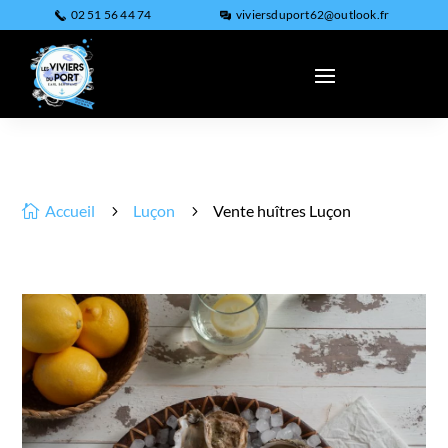
02 51 56 44 74
viviersduport62@outlook.fr
Accueil
Luçon
Vente huîtres Luçon

5
5