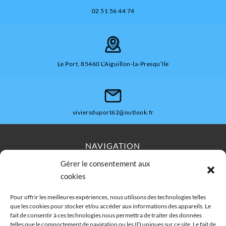
02 51 56 44 74
Le Port, 85460 L’Aiguillon-la-Presqu’île
viviersduport62@outlook.fr
NAVIGATION
Gérer le consentement aux
Accueil
Contact
Plan du site
cookies
Secteurs
Mentions légales
Pour offrir les meilleures expériences, nous utilisons des technologies telles
que les cookies pour stocker et/ou accéder aux informations des appareils. Le
fait de consentir à ces technologies nous permettra de traiter des données
telles que le comportement de navigation ou les ID uniques sur ce site. Le fait de